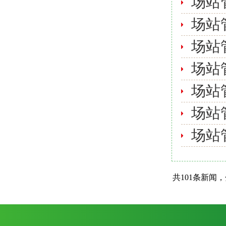
场站
场站
场站
场站
场站
场站
场站
共101条新闻