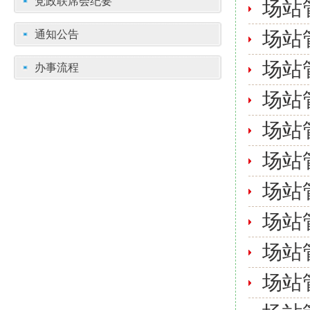
党政联席会纪要
场站
场站
通知公告
场站
办事流程
场站
场站
场站
场站
场站
场站
场站